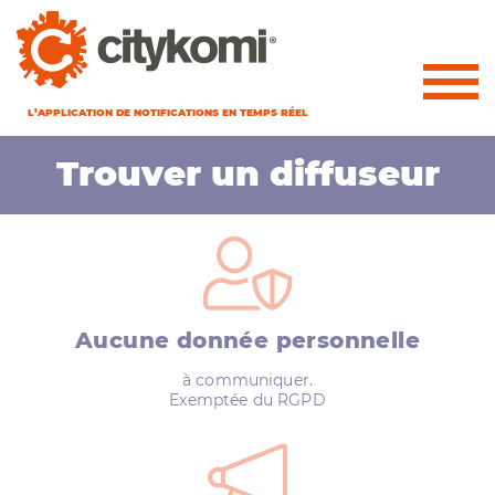
L’APPLICATION DE NOTIFICATIONS EN TEMPS RÉEL
Accueil
»
Trouver un diffuseur
Trouver un diffuseur
Aucune donnée personnelle
à communiquer.
Exemptée du RGPD