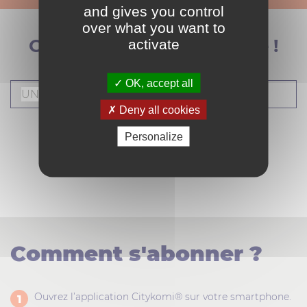
and gives you control
over what you want to
Cherchez votre commune !
activate
OK, accept all
Deny all cookies
Personalize
RECHERCHER
Comment s'abonner ?
Ouvrez l’application Citykomi® sur votre smartphone.
1