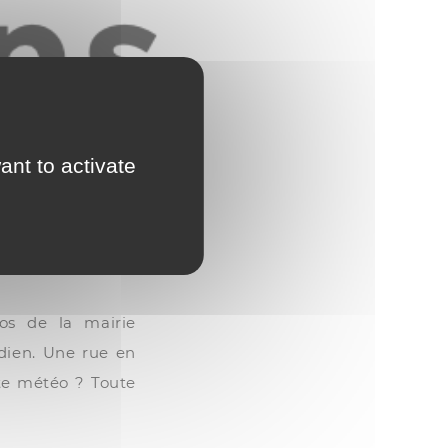
ant to activate
fos de la mairie
idien. Une rue en
te météo ? Toute