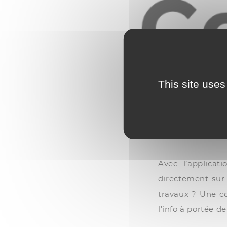
This site uses
Avec l’applicat
directement sur 
travaux ? Une c
l’info à portée d