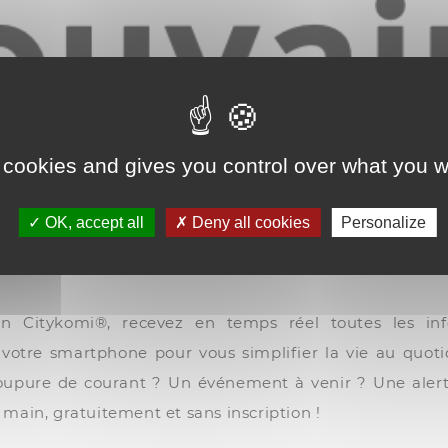
 cookies and gives you control over what you w
OK, accept all
Deny all cookies
Personalize
ion Citykomi®, recevez en temps réel toutes les in
votre smartphone pour vous simplifier la vie au quot
oupure de courant ? Un événement à venir ? Une aler
e main, gratuitement et sans inscription !