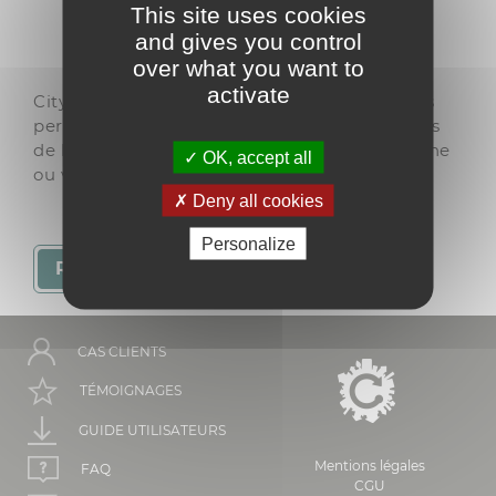
This site uses cookies
and gives you control
over what you want to
activate
Citykomi®, c’est l’application mobile qui vous
permet de recevoir les actualités et les alertes
de la mairie directement sur votre smartphone
OK, accept all
ou votre tablette.
Deny all cookies
Personalize
RETOUR
CAS CLIENTS
TÉMOIGNAGES
GUIDE UTILISATEURS
Mentions légales
FAQ
CGU