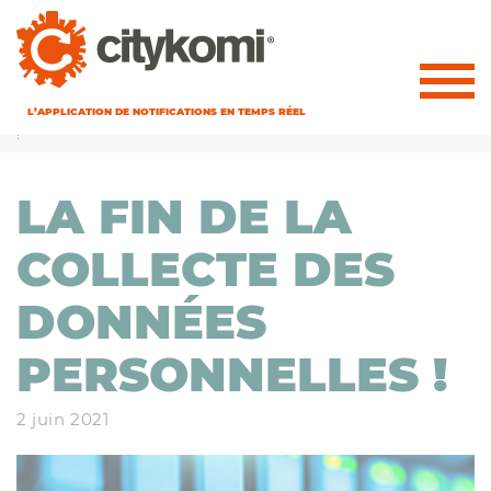
L’APPLICATION DE NOTIFICATIONS EN TEMPS RÉEL
Accueil
»
LA FIN DE LA COLLECTE DES DONNÉES PERSONNELLES
!
LA FIN DE LA
COLLECTE DES
DONNÉES
PERSONNELLES !
2 juin 2021