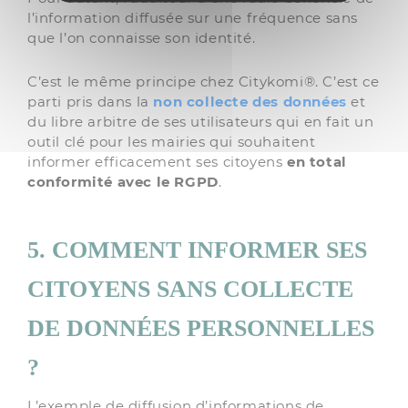
l’information diffusée sur une fréquence sans
que l’on connaisse son identité.
C’est le même principe chez Citykomi®. C’est ce
parti pris dans la
non collecte des données
et
du libre arbitre de ses utilisateurs qui en fait un
outil clé pour les mairies qui souhaitent
informer efficacement ses citoyens
en total
conformité avec le RGPD
.
5. COMMENT INFORMER SES
CITOYENS SANS COLLECTE
DE DONNÉES PERSONNELLES
?
L’exemple de diffusion d’informations de